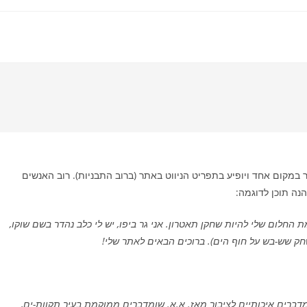
ר במקום אחד ויופיע בתפריט הניווט באתר (ברוב התבניות). רוב האנשים
ה תוכן לדוגמה:
החלום שלי להיות שחקן תאטרון. אני גר ביפו, יש לי כלב נהדר בשם שוקו,
חק שש-בש על חוף הים). ברוכים הבאים לאתר שלי!
דה בשנת 1971, והיא מספקת שומדברים איכותיים לציבור מאז. א.א. שומדברים ממוקמת בעיר תקוות-ים,